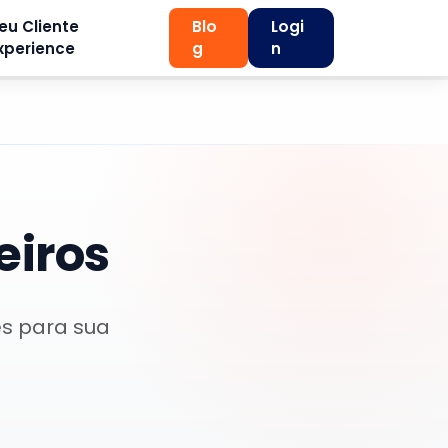
eu Cliente
Blo
Logi
xperience
g
n
eiros
es para sua