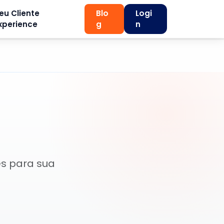
eu Cliente
Blo
Logi
xperience
g
n
es para sua