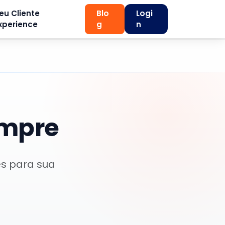
eu Cliente
Blo
Logi
xperience
g
n
empre
es para sua