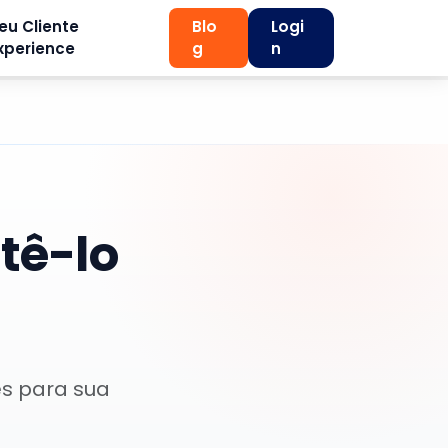
eu Cliente
Blo
Logi
xperience
g
n
tê-lo
es para sua