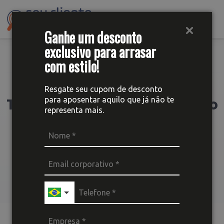
Me
Ganhe um desconto
exclusivo para arrasar
com estilo!
Resgate seu cupom de desconto
Tag:
Catálogo de Produtos do
para aposentar aquilo que já não te
representa mais.
whatsapp business
Fique por dentro dos acontecimentos mais
importantes para sua empresa