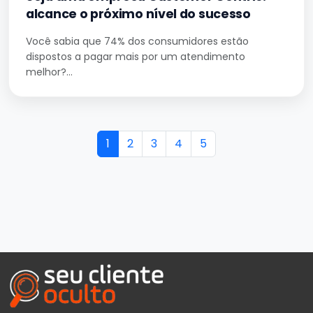
alcance o próximo nível do sucesso
Você sabia que 74% dos consumidores estão
dispostos a pagar mais por um atendimento
melhor?…
Page navigation
Current Page
Page
Page
Page
Page
1
2
3
4
5