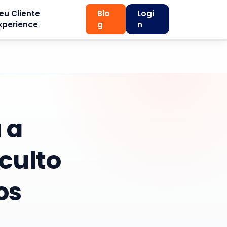
eu Cliente
Blo
Logi
xperience
g
n
 a
culto
os