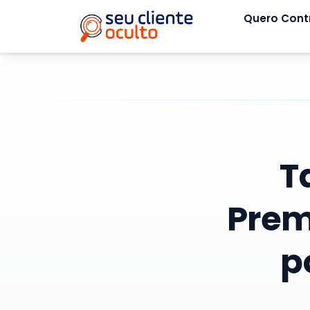
Quero Cont
T
Prem
p