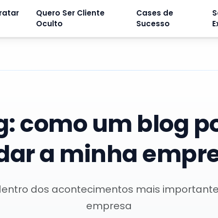
ratar
Quero Ser Cliente
Cases de
S
Oculto
Sucesso
E
g:
como um blog p
dar a minha empr
dentro dos acontecimentos mais important
empresa