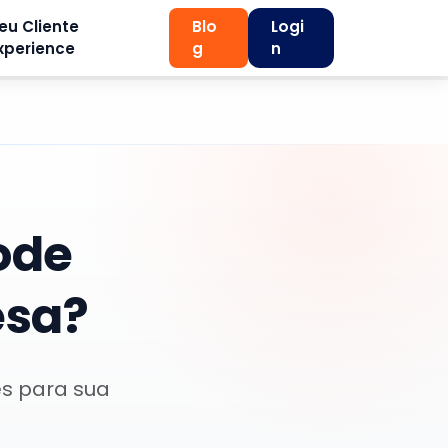
eu Cliente
Blo
Logi
xperience
g
n
ode
esa?
es para sua