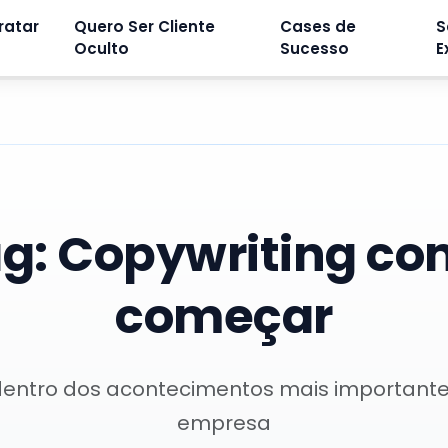
ratar
Quero Ser Cliente
Cases de
S
Oculto
Sucesso
E
ag:
Copywriting c
começar
dentro dos acontecimentos mais important
empresa