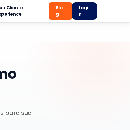
eu Cliente
Blo
Logi
xperience
g
n
omo
es para sua