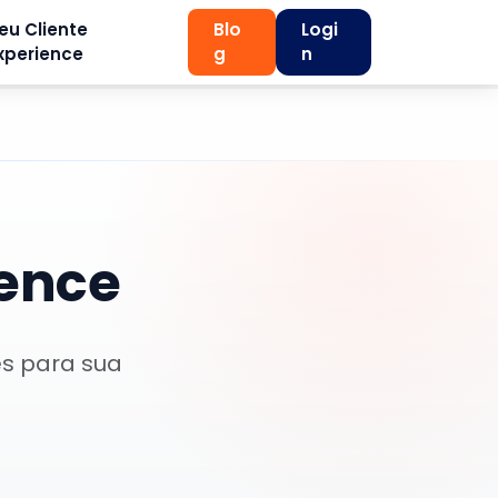
eu Cliente
Blo
Logi
xperience
g
n
ence
es para sua