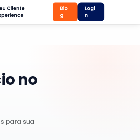
eu Cliente
Blo
Logi
xperience
g
n
io no
es para sua