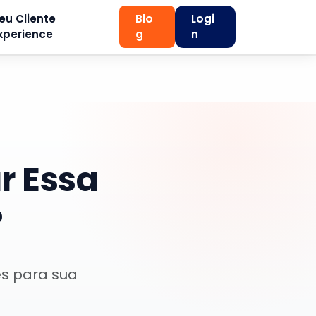
eu Cliente
Blo
Logi
xperience
g
n
r Essa
?
es para sua