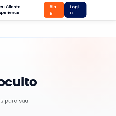
eu Cliente
Blo
Logi
xperience
g
n
oculto
es para sua