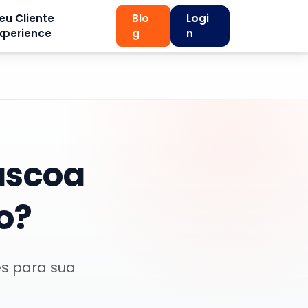
eu Cliente
Blo
Logi
xperience
g
n
áscoa
o?
es para sua