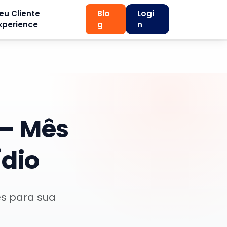
eu Cliente
Blo
Logi
xperience
g
n
– Mês
ídio
es para sua