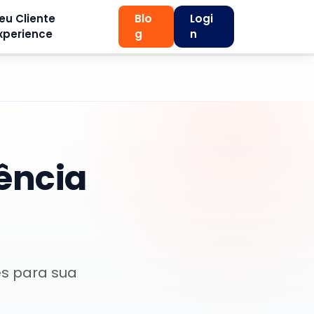
eu Cliente
Blo
Logi
xperience
g
n
ência
es para sua