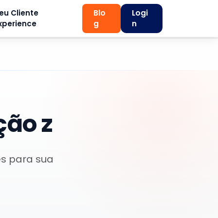
eu Cliente
Blo
Logi
xperience
g
n
ção z
es para sua