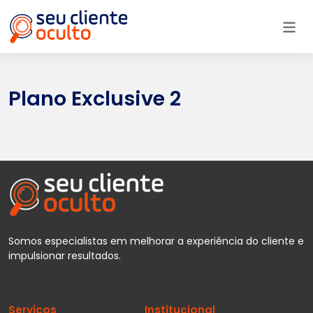
Me
Plano Exclusive 2
Somos especialistas em melhorar a experiência do cliente e
impulsionar resultados.
Serviços
Institucional