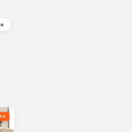
to
tra