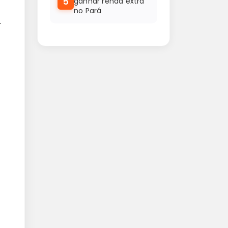
5
ganhar renda extra
no Pará
.