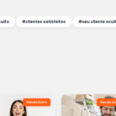
culto
#clientes satisfeitos
#seu cliente ocul
Renda Extra
Renda Ex