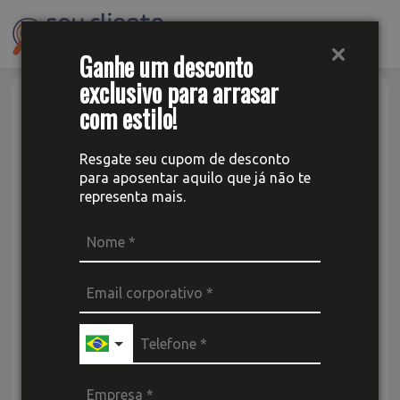
Me
Ganhe um desconto
exclusivo para arrasar
com estilo!
PÓS VENDA: COMO
FIDELIZAR OS
Resgate seu cupom de desconto
para aposentar aquilo que já não te
CLIENTES?
representa mais.
Por: Giuliana Guimarães
|
19 de setembro
de 2023