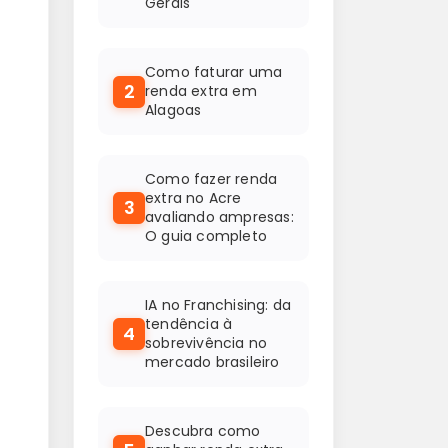
Gerais
Como faturar uma
2
renda extra em
Alagoas
Como fazer renda
extra no Acre
3
avaliando ampresas:
O guia completo
IA no Franchising: da
tendência à
4
sobrevivência no
mercado brasileiro
Descubra como