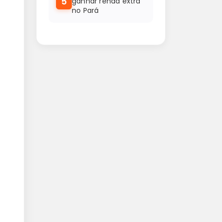
5
ganhar renda extra
no Pará