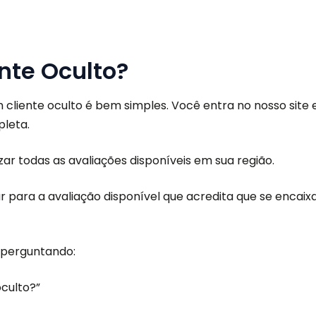
nte Oculto?
m cliente oculto é bem
simples. V
ocê entra no nosso sit
e 
leta.
ar todas as avaliações disponíveis em sua região.
r para a avaliação disponível que acredita que se
encaix
 perguntando:
culto?”