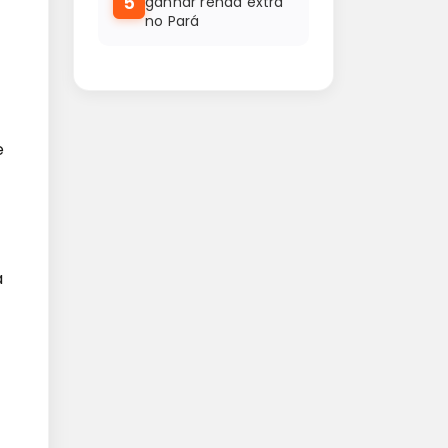
5
ganhar renda extra
no Pará
e
a