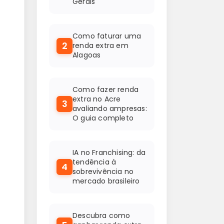
Gerais
Como faturar uma
2
renda extra em
Alagoas
Como fazer renda
extra no Acre
3
avaliando ampresas:
O guia completo
IA no Franchising: da
tendência à
4
sobrevivência no
mercado brasileiro
Descubra como