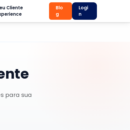
eu Cliente
Blo
Logi
xperience
g
n
iente
es para sua