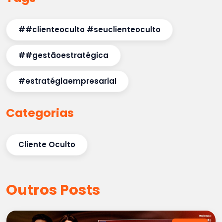
##clienteoculto #seuclienteoculto
##gestãoestratégica
#estratégiaempresarial
Categorias
Cliente Oculto
Outros Posts