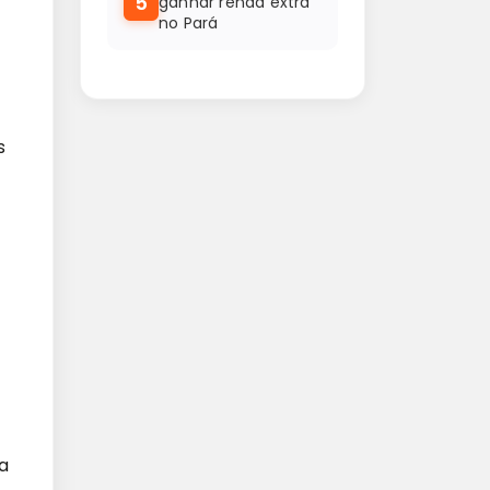
5
ganhar renda extra
no Pará
s
a