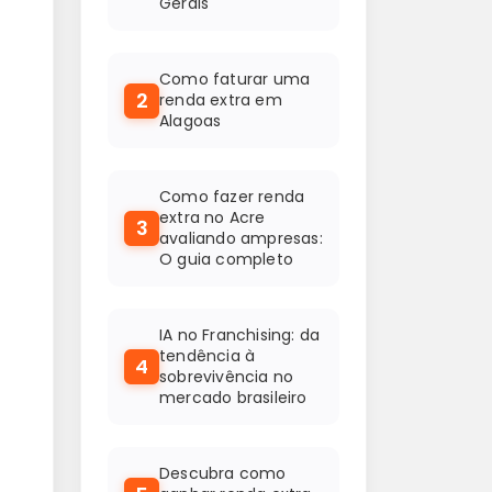
Gerais
Como faturar uma
2
renda extra em
Alagoas
Como fazer renda
extra no Acre
3
avaliando ampresas:
O guia completo
IA no Franchising: da
tendência à
4
sobrevivência no
mercado brasileiro
Descubra como