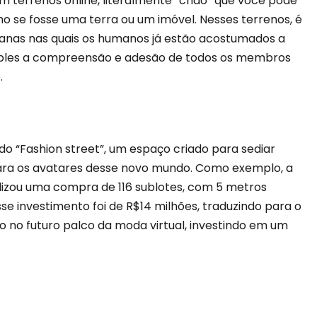
m terrenos online, literalmente “chão” que você pode
mo se fosse uma terra ou um imóvel. Nesses terrenos, é
ianas nas quais os humanos já estão acostumados a
simples a compreensão e adesão de todos os membros
.
o “Fashion street”, um espaço criado para sediar
ara os avatares desse novo mundo. Como exemplo, a
izou uma compra de 116 sublotes, com 5 metros
se investimento foi de R$14 milhões, traduzindo para o
o no futuro palco da moda virtual, investindo em um