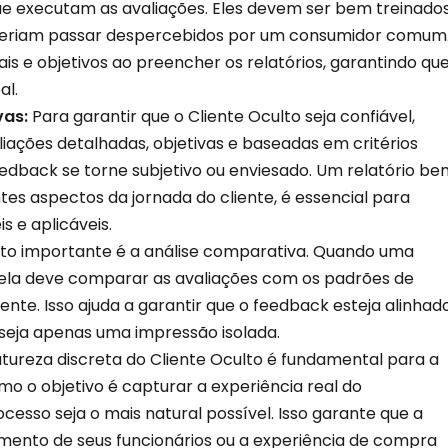
ue executam as avaliações. Eles devem ser bem treinado
deriam passar despercebidos por um consumidor comum
is e objetivos ao preencher os relatórios, garantindo qu
al.
vas:
Para garantir que o Cliente Oculto seja confiável,
liações detalhadas, objetivas e baseadas em critérios
eedback se torne subjetivo ou enviesado. Um relatório be
tes aspectos da jornada do cliente, é essencial para
is e aplicáveis.
to importante é a análise comparativa. Quando uma
, ela deve comparar as avaliações com os padrões de
ente. Isso ajuda a garantir que o feedback esteja alinhad
seja apenas uma impressão isolada.
tureza discreta do Cliente Oculto é fundamental para a
mo o objetivo é capturar a experiência real do
cesso seja o mais natural possível. Isso garante que a
ento de seus funcionários ou a experiência de compra