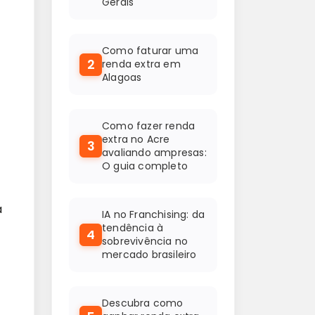
Gerais
Como faturar uma
2
renda extra em
Alagoas
Como fazer renda
extra no Acre
3
avaliando ampresas:
O guia completo
a
IA no Franchising: da
tendência à
4
sobrevivência no
mercado brasileiro
Descubra como