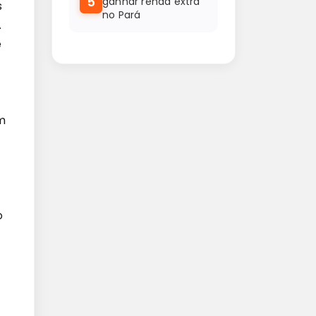
5
ganhar renda extra
s
no Pará
.
e
m
o